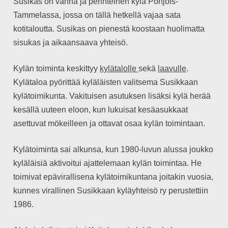
Susikas on vanha ja perinteinen kylä Pohjois-
Tammelassa, jossa on tällä hetkellä vajaa sata
kotitaloutta. Susikas on pienestä koostaan huolimatta
sisukas ja aikaansaava yhteisö.
Kylän toiminta keskittyy
kylätalolle
sekä
laavulle
.
Kylätaloa pyörittää kyläläisten valitsema Susikkaan
kylätoimikunta. Vakituisen asutuksen lisäksi kylä herää
kesällä uuteen eloon, kun lukuisat kesäasukkaat
asettuvat mökeilleen ja ottavat osaa kylän toimintaan.
Kylätoiminta sai alkunsa, kun 1980-luvun alussa joukko
kyläläisiä aktivoitui ajattelemaan kylän toimintaa. He
toimivat epävirallisena kylätoimikuntana joitakin vuosia,
kunnes virallinen Susikkaan kyläyhteisö ry perustettiin
1986.