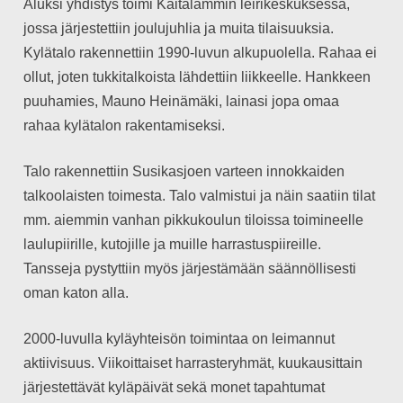
Aluksi yhdistys toimi Kaitalammin leirikeskuksessa,
jossa järjestettiin joulujuhlia ja muita tilaisuuksia.
Kylätalo rakennettiin 1990-luvun alkupuolella. Rahaa ei
ollut, joten tukkitalkoista lähdettiin liikkeelle. Hankkeen
puuhamies, Mauno Heinämäki, lainasi jopa omaa
rahaa kylätalon rakentamiseksi.
Talo rakennettiin Susikasjoen varteen innokkaiden
talkoolaisten toimesta. Talo valmistui ja näin saatiin tilat
mm. aiemmin vanhan pikkukoulun tiloissa toimineelle
laulupiirille, kutojille ja muille harrastuspiireille.
Tansseja pystyttiin myös järjestämään säännöllisesti
oman katon alla.
2000-luvulla kyläyhteisön toimintaa on leimannut
aktiivisuus. Viikoittaiset harrasteryhmät, kuukausittain
järjestettävät kyläpäivät sekä monet tapahtumat