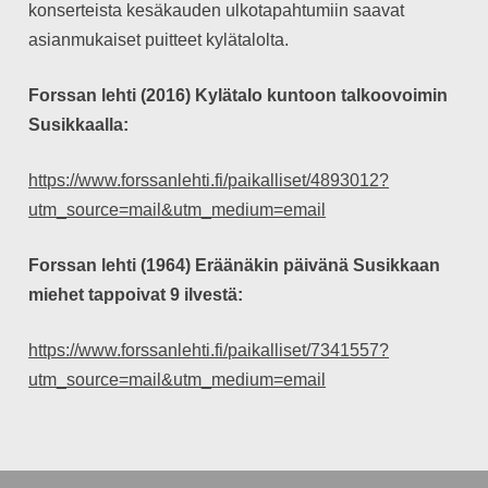
konserteista kesäkauden ulkotapahtumiin saavat
asianmukaiset puitteet kylätalolta.
Forssan lehti (2016) Kylätalo kuntoon talkoovoimin
Susikkaalla:
https://www.forssanlehti.fi/paikalliset/4893012?
utm_source=mail&utm_medium=email
Forssan lehti (1964) Eräänäkin päivänä Susikkaan
miehet tappoivat 9 ilvestä:
https://www.forssanlehti.fi/paikalliset/7341557?
utm_source=mail&utm_medium=email