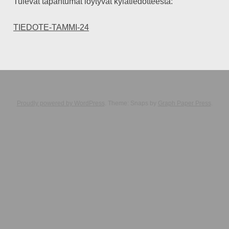
Tulevat tapahtumat löytyvät kylätiedotteesta:
TIEDOTE-TAMMI-24
Proudly powered by WordPress
. Theme: Snaps by
Graph Paper Press
.